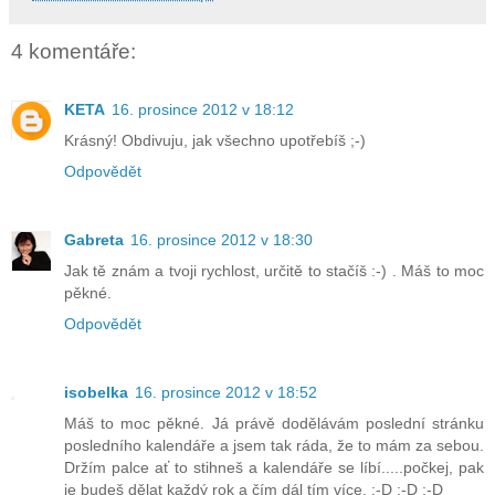
4 komentáře:
KETA
16. prosince 2012 v 18:12
Krásný! Obdivuju, jak všechno upotřebíš ;-)
Odpovědět
Gabreta
16. prosince 2012 v 18:30
Jak tě znám a tvoji rychlost, určitě to stačíš :-) . Máš to moc
pěkné.
Odpovědět
isobelka
16. prosince 2012 v 18:52
Máš to moc pěkné. Já právě dodělávám poslední stránku
posledního kalendáře a jsem tak ráda, že to mám za sebou.
Držím palce ať to stihneš a kalendáře se líbí.....počkej, pak
je budeš dělat každý rok a čím dál tím více. :-D :-D :-D