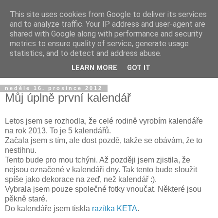
This site uses cookies from Google to deliver its services
and to analyze traffic. Your IP address and user-agent are
shared with Google along with performance and security
metrics to ensure quality of service, generate usage
statistics, and to detect and address abuse.
LEARN MORE
GOT IT
neděle 16. prosince 2012
Můj úplně první kalendář
Letos jsem se rozhodla, že celé rodině vyrobím kalendáře
na rok 2013. To je 5 kalendářů.
Začala jsem s tím, ale dost pozdě, takže se obávám, že to
nestihnu.
Tento bude pro mou tchýni. Až později jsem zjistila, že
nejsou označené v kalendáři dny. Tak tento bude sloužit
spíše jako dekorace na zeď, než kalendář :).
Vybrala jsem pouze společné fotky vnoučat. Některé jsou
pěkně staré.
Do kalendáře jsem tiskla
razítka KETA
.