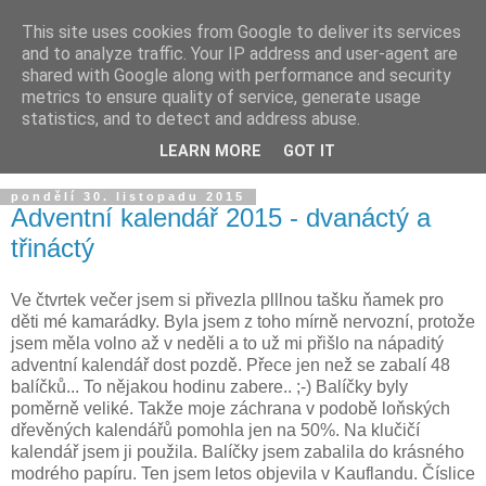
This site uses cookies from Google to deliver its services
and to analyze traffic. Your IP address and user-agent are
shared with Google along with performance and security
metrics to ensure quality of service, generate usage
statistics, and to detect and address abuse.
LEARN MORE
GOT IT
pondělí 30. listopadu 2015
Adventní kalendář 2015 - dvanáctý a
třináctý
Ve čtvrtek večer jsem si přivezla plllnou tašku ňamek pro
děti mé kamarádky. Byla jsem z toho mírně nervozní, protože
jsem měla volno až v neděli a to už mi přišlo na nápaditý
adventní kalendář dost pozdě. Přece jen než se zabalí 48
balíčků... To nějakou hodinu zabere.. ;-) Balíčky byly
poměrně veliké. Takže moje záchrana v podobě loňských
dřevěných kalendářů pomohla jen na 50%. Na klučičí
kalendář jsem ji použila. Balíčky jsem zabalila do krásného
modrého papíru. Ten jsem letos objevila v Kauflandu. Číslice