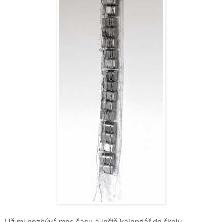
Už mi nezbývá moc času a ještě kalendář do školy,