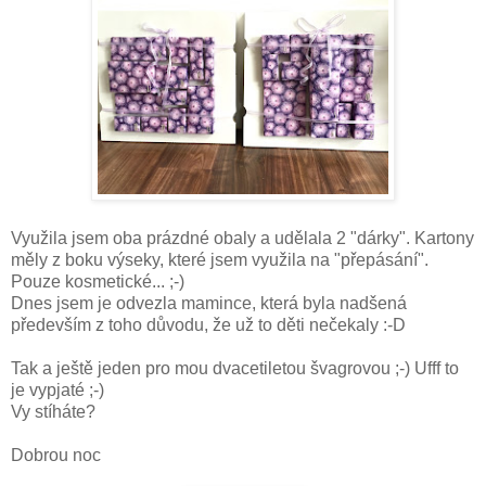
Využila jsem oba prázdné obaly a udělala 2 "dárky". Kartony
měly z boku výseky, které jsem využila na "přepásání".
Pouze kosmetické... ;-)
Dnes jsem je odvezla mamince, která byla nadšená
především z toho důvodu, že už to děti nečekaly :-D
Tak a ještě jeden pro mou dvacetiletou švagrovou ;-) Ufff to
je vypjaté ;-)
Vy stíháte?
Dobrou noc