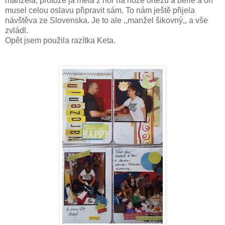
manžela, protože já měla z hor na noze ortézu a berle a on
musel celou oslavu připravit sám. To nám ještě přijela
návštěva ze Slovenska. Je to ale ,,manžel šikovný,, a vše
zvládl.
Opět jsem použila razítka Keta.