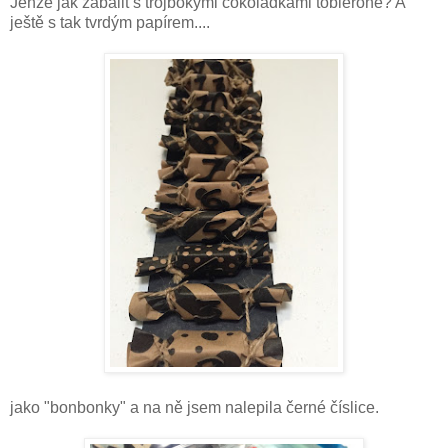
Jenže jak zabalit s trojbokými čokoládkami toblerone? A
ještě s tak tvrdým papírem....
jako "bonbonky" a na ně jsem nalepila černé číslice.