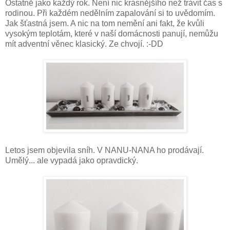
Ostatně jako každý rok. Není nic krásnějšího než trávit čas s
rodinou. Při každém nedělním zapalování si to uvědomím.
Jak šťastná jsem. A nic na tom nemění ani fakt, že kvůli
vysokým teplotám, které v naší domácnosti panují, nemůžu
mít adventní věnec klasický. Ze chvojí. :-DD
Letos jsem objevila sníh. V NANU-NANA ho prodávají.
Umělý... ale vypadá jako opravdický.