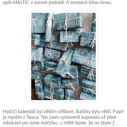
opět AMATIC v surové podobě. A omotané bílou vlnou.
Holčičí kalendář byl větším oříškem. Balíčky byly větší. Papír
je myslím z Tesca. Ten jsem vysloveně kupovala už před
měsícem pro tuhle holčičku ;-) Věřili byste, že mi zbylo 2