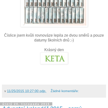
Číslice jsem kvůli rovnováze lepila ze dvou směrů a pouze
datumy školních dnů ;-)
Krásný den
v
11/25/2015 10:27:00 odp.
Žádné komentáře:
úterý 24. listopadu 2015