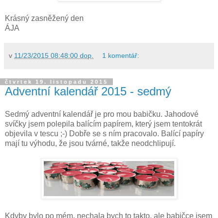
Krásný zasněžený den
ÁJA
v
11/23/2015 08:48:00 dop.
1 komentář:
čtvrtek 19. listopadu 2015
Adventní kalendář 2015 - sedmý
Sedmý adventní kalendář je pro mou babičku. Jahodové
svíčky jsem polepila balícím papírem, který jsem tentokrát
objevila v tescu ;-) Dobře se s ním pracovalo. Balící papíry
mají tu výhodu, že jsou tvárné, takže neodchlipují.
Kdyby bylo po mém, nechala bych to takto, ale babičce jsem