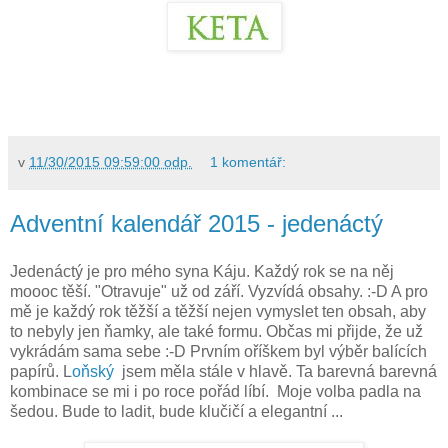
v
11/30/2015 09:59:00 odp.
1 komentář:
Adventní kalendář 2015 - jedenáctý
Jedenáctý je pro mého syna Káju. Každý rok se na něj
moooc těší. "Otravuje" už od září. Vyzvídá obsahy. :-D A pro
mě je každý rok těžší a těžší nejen vymyslet ten obsah, aby
to nebyly jen ňamky, ale také formu. Občas mi přijde, že už
vykrádám sama sebe :-D Prvním oříškem byl výběr balících
papírů. L
oňský
jsem měla stále v hlavě. Ta barevná barevná
kombinace se mi i po roce pořád líbí. Moje volba padla na
šedou. Bude to ladit, bude klučičí a elegantní ...