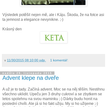
Výsledek potěšil nejen mě, ale i Káju. Škoda, že na fotce asi
ta jemnost a elegance nevynikne. ;-)
Krásný den
v
11/30/2015 08:10:00 odp.
1 komentář:
neděle 29. listopadu 2015
Advent klepe na dveře
A už je to tady. Začíná advent. Moc se na něj těším. Nestihnu
všechno uklidit. Upeču jen 3 druhy cukroví a se zbytkem se
letos spolehnu na svou maminku ;-) Dárky budu honit na
poslední chvíli. Ale já si ho fakt užiju. My si ho užijeme ;-)