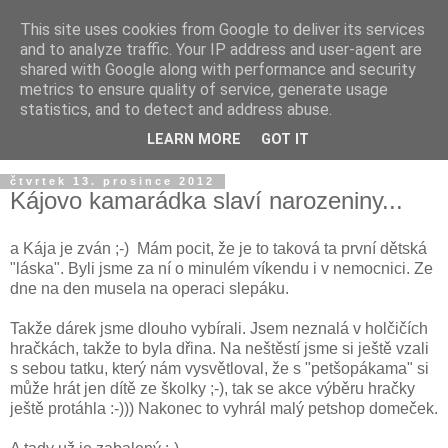
This site uses cookies from Google to deliver its services
and to analyze traffic. Your IP address and user-agent are
shared with Google along with performance and security
metrics to ensure quality of service, generate usage
statistics, and to detect and address abuse.
LEARN MORE
GOT IT
čtvrtek 13. prosince 2012
Kájovo kamarádka slaví narozeniny...
a Kája je zván ;-) Mám pocit, že je to taková ta první dětská
"láska". Byli jsme za ní o minulém víkendu i v nemocnici. Ze
dne na den musela na operaci slepáku.
Takže dárek jsme dlouho vybírali. Jsem neznalá v holčičích
hračkách, takže to byla dřina. Na neštěstí jsme si ještě vzali
s sebou tatku, který nám vysvětloval, že s "petšopákama" si
může hrát jen dítě ze školky ;-), tak se akce výběru hračky
ještě protáhla :-))) Nakonec to vyhrál malý petshop domeček.