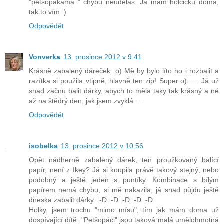
"petšopákama " chybu neuděláš. Já mám holčičku doma,
tak to vím.:)
Odpovědět
Vonverka
13. prosince 2012 v 9:41
Krásně zabalený dáreček :o) Mě by bylo líto ho i rozbalit a
razítka si použila vtipně, hlavně ten zip! Super:o)...... Já už
snad začnu balit dárky, abych to měla taky tak krásný a né
až na štědrý den, jak jsem zvyklá....
Odpovědět
isobelka
13. prosince 2012 v 10:56
Opět nádherně zabalený dárek, ten proužkovaný balící
papír, není z Ikey? Já si koupila právě takový stejný, nebo
podobný a ještě jeden s puntíky. Kombinace s bílým
papírem nemá chybu, si mě nakazila, já snad půjdu ještě
dneska zabalit dárky. :-D :-D :-D :-D :-D
Holky, jsem trochu "mimo mísu", tím jak mám doma už
dospívající dítě. "Petšopáci" jsou taková malá umělohmotná