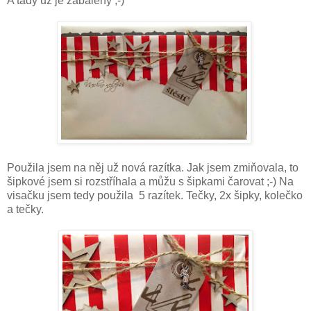
A tady už je zabalený ;-)
Použila jsem na něj už nová razítka. Jak jsem zmiňovala, to
šipkové jsem si rozstříhala a můžu s šipkami čarovat ;-) Na
visačku jsem tedy použila 5 razítek. Tečky, 2x šipky, kolečko
a tečky.