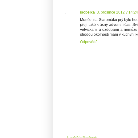
isobelka
3. prosince 2012 v 14:24
Mončo, na Staromáku prý bylo hodně 
přeji také krásný adventní čas.
větvičkami a ozdobami a nemůžu si
shodou okolností mám v kuchyni k
Odpovědět
Novější příspěvek