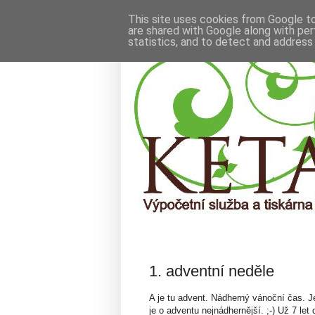
This site uses cookies from Google to 
are shared with Google along with per
statistics, and to detect and address
NEDĚLE 2. PROSINCE 2012
1. adventní neděle
A je tu advent. Nádherný vánoční čas. J
je o adventu nejnádhernější. ;-) Už 7 le