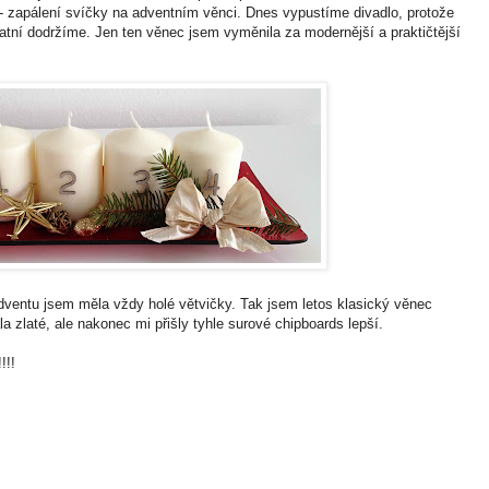
- zapálení svíčky na adventním věnci. Dnes vypustíme divadlo, protože
atní dodržíme. Jen ten věnec jsem vyměnila za modernější a praktičtější
entu jsem měla vždy holé větvičky. Tak jsem letos klasický věnec
a zlaté, ale nakonec mi přišly tyhle surové chipboards lepší.
!!!