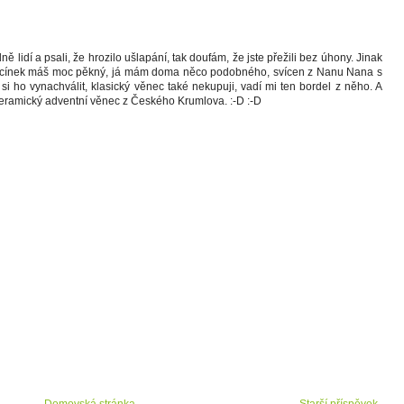
lidí a psali, že hrozilo ušlapání, tak doufám, že jste přežili bez úhony. Jinak
 Svícínek máš moc pěkný, já mám doma něco podobného, svícen z Nanu Nana s
 ho vynachválit, klasický věnec také nekupuji, vadí mi ten bordel z něho. A
eramický adventní věnec z Českého Krumlova. :-D :-D
Domovská stránka
Starší příspěvek