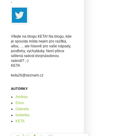
.
Vítejte na blogu KETA! Na blogu, kde
je spousta místa nejen pro razítka,
alba, .... ale hlavně pro vaše nápady,
postřehy, vychytávky. Není přece
sdílená radost dvojnásobnou
radostí? ;-)
KETA
keta26@seznam.cz
AUTORKY
Andrea
Elion
Gabreta
Isobelka
KETA