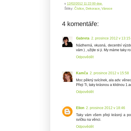
v
12/02/2012 11:22:00 dop.
Štítky:
Číslice
,
Dekorace
,
Vánoce
4 komentáře:
Gabreta
2. prosince 2012 v 13:15
Nádherná, vkusná, decentní výzdob
vám ) , užijte si ji. My máme taky 
Odpovědět
Kamča
2. prosince 2012 v 15:58
Moc pěkný svícínek, ala adv. věnec 
Přeji Ti, taky krásnou a klidnou 1.a
Odpovědět
Elion
2. prosince 2012 v 18:46
Taky vám všem přeji krásný a po
svíčku na věnci.
Odpovědět