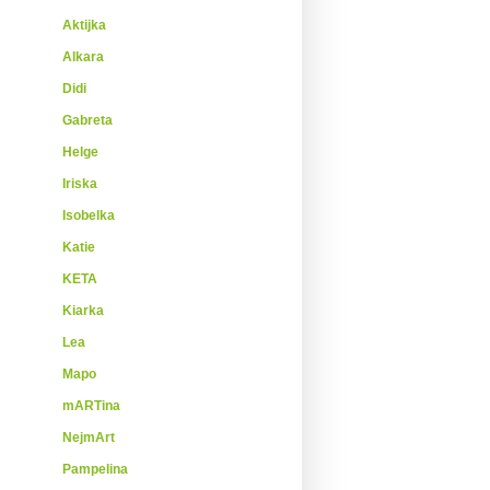
Aktijka
Alkara
Didi
Gabreta
Helge
Iriska
Isobelka
Katie
KETA
Kiarka
Lea
Mapo
mARTina
NejmArt
Pampelina