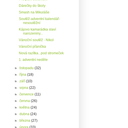
Dárečky do školy
Smash na Mikuláše
Soutěž-adventní kalendář-
nesoutěžní
Kájovo kamarádka slaví
narozeniny...
Vánoční soutěž - Nikol
Vánoční přáníčka
Nová razítka...pod stromeček
1. adventní neděle
►
listopadu
(32)
►
října
(18)
►
září
(10)
►
srpna
(22)
►
července
(11)
►
června
(26)
►
května
(24)
►
dubna
(24)
►
března
(27)
►
února
(33)