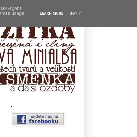
 user-agent
nerate usage
LEARN MORE
GOT IT
*