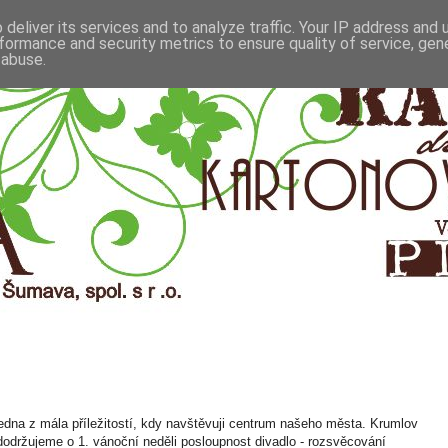
deliver its services and to analyze traffic. Your IP address and
formance and security metrics to ensure quality of service, ge
 abuse.
edna z mála příležitostí, kdy navštěvuji centrum našeho města. Krumlov
t dodržujeme o 1. vánoční neděli posloupnost divadlo - rozsvěcování