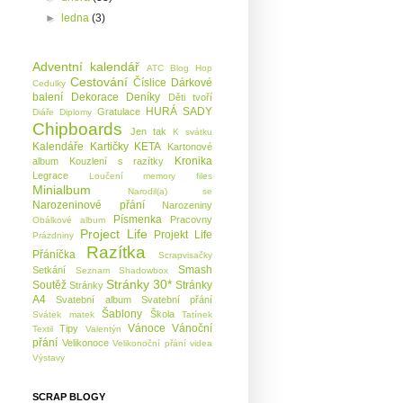
►
ledna
(3)
Adventní kalendář
ATC
Blog Hop
Cestování
Číslice
Dárkové
Cedulky
balení
Dekorace
Deníky
Děti tvoří
HURÁ SADY
Gratulace
Diáře
Diplomy
Chipboards
Jen tak
K svátku
Kalendáře
Kartičky KETA
Kartonové
Kronika
album
Kouzlení s razítky
Legrace
Loučení
memory files
Minialbum
Narodil(a) se
Narozeninové přání
Narozeniny
Písmenka
Pracovny
Obálkové album
Project Life
Projekt Life
Prázdniny
Razítka
Přáníčka
Scrapvisačky
Smash
Setkání
Seznam
Shadowbox
Stránky 30*
Soutěž
Stránky
Stránky
A4
Svatební album
Svatební přání
Šablony
Škola
Svátek matek
Tatínek
Vánoce
Vánoční
Tipy
Textil
Valentýn
přání
Velikonoce
Velikonoční přání
videa
Výstavy
SCRAP BLOGY