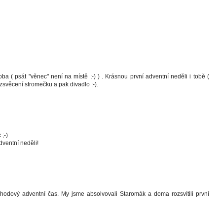
a ( psát "věnec" není na místě ;-) ) . Krásnou první adventní neděli i tobě (
rozsvěcení stromečku a pak divadlo :-).
;-)
dventní neděli!
hodový adventní čas. My jsme absolvovali Staromák a doma rozsvítili první