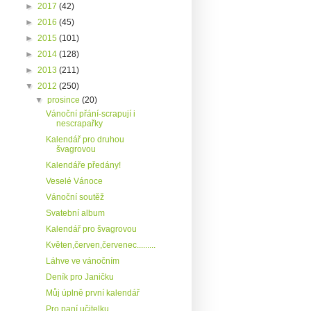
►
2017
(42)
►
2016
(45)
►
2015
(101)
►
2014
(128)
►
2013
(211)
▼
2012
(250)
▼
prosince
(20)
Vánoční přání-scrapují i
nescrapařky
Kalendář pro druhou
švagrovou
Kalendáře předány!
Veselé Vánoce
Vánoční soutěž
Svatební album
Kalendář pro švagrovou
Květen,červen,červenec.........
Láhve ve vánočním
Deník pro Janičku
Můj úplně první kalendář
Pro paní učitelku...