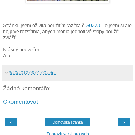
Stránku jsem oživila použitím razítka č.
G0323.
To jsem si ale
nejprve rozstřihla, abych mohla jednotlivé stopy použít
zvlášť.
Krásný podvečer
Ája
v
3/20/2012 06:01:00 odp.
Žádné komentáře:
Okomentovat
‹
›
Domovská stránka
Zobrazit verzi pro web