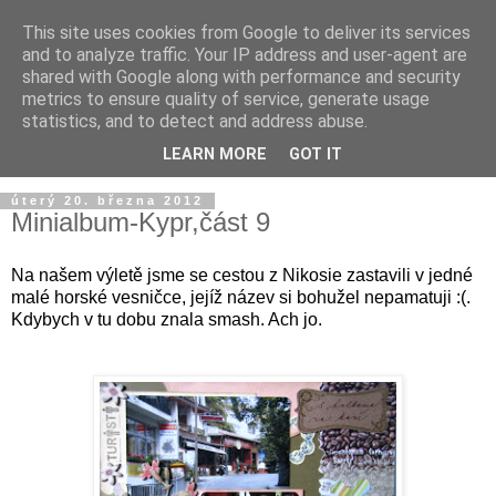
This site uses cookies from Google to deliver its services
and to analyze traffic. Your IP address and user-agent are
shared with Google along with performance and security
metrics to ensure quality of service, generate usage
statistics, and to detect and address abuse.
LEARN MORE
GOT IT
úterý 20. března 2012
Minialbum-Kypr,část 9
Na našem výletě jsme se cestou z Nikosie zastavili v jedné
malé horské vesničce, jejíž název si bohužel nepamatuji :(.
Kdybych v tu dobu znala smash. Ach jo.