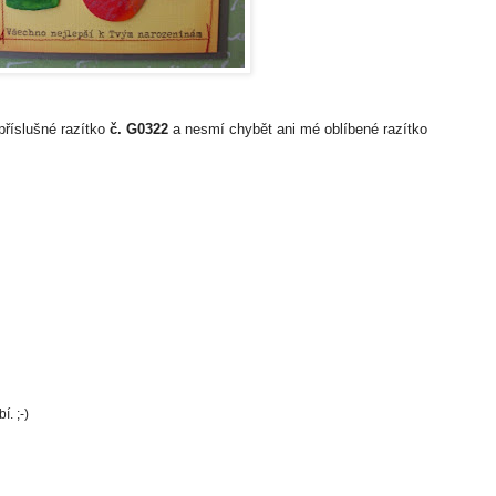
 příslušné razítko
č. G0322
a nesmí chybět ani mé oblíbené razítko
í. ;-)