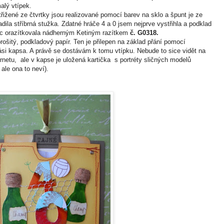
alý vtípek.
žené ze čtvrtky jsou realizované pomocí barev na sklo a špunt je ze
dila stříbrná stužka. Zdatné hráče 4 a 0 jsem nejprve vystřihla a podklad
ec orazítkovala nádherným Ketiným razítkem
č. G0318.
ošitý, podkladový papír. Ten je přilepen na základ přání pomocí
ási kapsa. A právě se dostávám k tomu vtípku. Nebude to sice vidět na
ernetu, ale v kapse je uložená kartička s portréty sličných modelů
ale ona to neví).