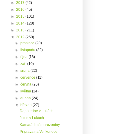
►
2017
(42)
►
2016
(45)
►
2015
(101)
►
2014
(128)
►
2013
(211)
▼
2012
(250)
►
prosince
(20)
►
listopadu
(32)
►
října
(18)
►
září
(10)
►
srpna
(22)
►
července
(11)
►
června
(26)
►
května
(24)
►
dubna
(24)
▼
března
(27)
Dopoledne v Lukách
Jsme v Lukách
Kamarád má narozeniny
Příprava na Velikonoce