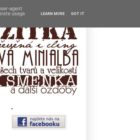
 user-agent
nerate usage
LEARN MORE
GOT IT
*