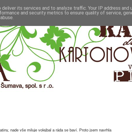
deliver its services and to analyze traffic. Your IP address and
formance and security metrics to ensure quality of service, ge
 abuse.
atiny, nade vše miluje volejbal a ráda se baví. Proto jsem navrhla