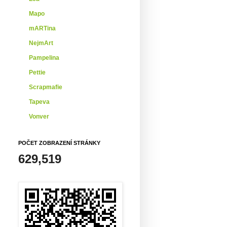
Mapo
mARTina
NejmArt
Pampelina
Pettie
Scrapmafie
Tapeva
Vonver
POČET ZOBRAZENÍ STRÁNKY
629,519