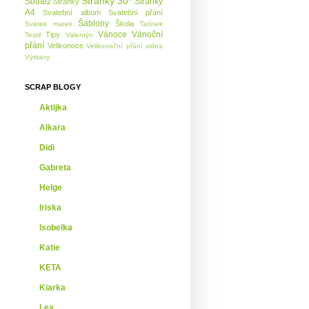
Stránky 30*
Soutěž
Stránky
Stránky
A4
Svatební album
Svatební přání
Šablony
Škola
Svátek matek
Tatínek
Vánoce
Vánoční
Tipy
Textil
Valentýn
přání
Velikonoce
Velikonoční přání
videa
Výstavy
SCRAP BLOGY
Aktijka
Alkara
Didi
Gabreta
Helge
Iriska
Isobelka
Katie
KETA
Kiarka
Lea