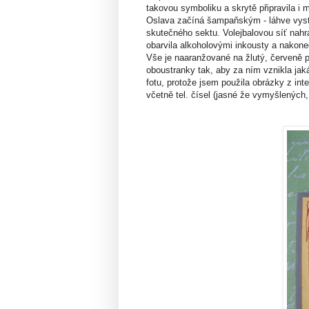
takovou symboliku a skrytě připravila i m
Oslava začíná šampaňským - láhve vystři
skutečného sektu. Volejbalovou síť nahra
obarvila alkoholovými inkousty a nakon
Vše je naaranžované na žlutý, červeně pr
oboustranky tak, aby za ním vznikla jak
fotu, protože jsem použila obrázky z int
včetně tel. čísel (jasné že vymyšlených, 