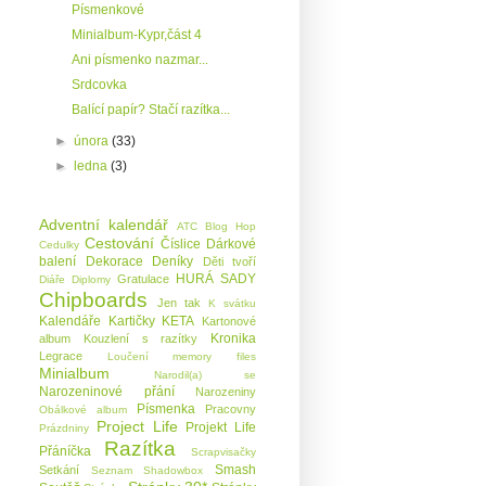
Písmenkové
Minialbum-Kypr,část 4
Ani písmenko nazmar...
Srdcovka
Balící papír? Stačí razítka...
►
února
(33)
►
ledna
(3)
Adventní kalendář
ATC
Blog Hop
Cestování
Číslice
Dárkové
Cedulky
balení
Dekorace
Deníky
Děti tvoří
HURÁ SADY
Gratulace
Diáře
Diplomy
Chipboards
Jen tak
K svátku
Kalendáře
Kartičky KETA
Kartonové
Kronika
album
Kouzlení s razítky
Legrace
Loučení
memory files
Minialbum
Narodil(a) se
Narozeninové přání
Narozeniny
Písmenka
Pracovny
Obálkové album
Project Life
Projekt Life
Prázdniny
Razítka
Přáníčka
Scrapvisačky
Smash
Setkání
Seznam
Shadowbox