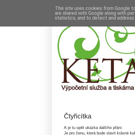
This site uses cookies from Google to 
are shared with Google along with per
statistics, and to detect and address
PONDĚLÍ 5. BŘEZNA 2012
Čtyřicítka
A je tu opět ukázka dalšího přání.
Je pro ženu, která bude slavit krásné kul