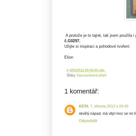
A protože je to tajné, tak jsem použila i
č.G0297.
Užijte si inspiraci a pohodové tvoření.
Elion
v
3/05/2012 09:46:00 odp.
Štítky:
Narozeninové přání
1 komentář:
KETA
7. března 2012 v 20:45
skvělý nápad. má vtip! moc se mi líb
Odpovědět