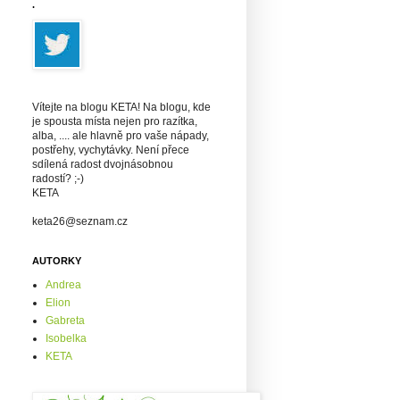
.
Vítejte na blogu KETA! Na blogu, kde
je spousta místa nejen pro razítka,
alba, .... ale hlavně pro vaše nápady,
postřehy, vychytávky. Není přece
sdílená radost dvojnásobnou
radostí? ;-)
KETA
keta26@seznam.cz
AUTORKY
Andrea
Elion
Gabreta
Isobelka
KETA