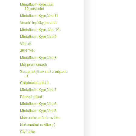
Minialbum-Kypr,část
12,poslední
Minialbum-Kypr,část 11
Veselé lepičky jsou hit
Minialbum-Kypr, část 10
Minialbum-Kypr,část 9
Větrník
JEN TAK
Minialbum-Kypr,část 8
Můj první smash
Scrap jak jinak než z odpadu
;-)
Chipboard alba II.
Minialbum-Kypr,část 7
Pánské přání
Minialbum-Kypr,část 6
Minialbum-Kypr,část 5
Mám nekonečné razítko
Nekonečné razítko ;-)
Čtyřicítka