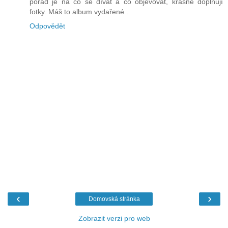
pořád je na co se dívat a co objevovat, krásně doplňují
fotky. Máš to album vydařené .
Odpovědět
‹
›
Domovská stránka
Zobrazit verzi pro web