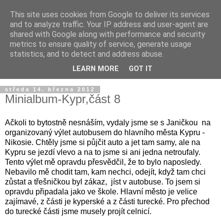
This site uses cookies from Google to deliver its services
and to analyze traffic. Your IP address and user-agent are
shared with Google along with performance and security
metrics to ensure quality of service, generate usage
statistics, and to detect and address abuse.
LEARN MORE
GOT IT
středa 14. března 2012
Minialbum-Kypr,část 8
Ačkoli to bytostně nesnáším, vydaly jsme se s Janičkou na
organizovaný výlet autobusem do hlavního města Kypru -
Nikosie. Chtěly jsme si půjčit auto a jet tam samy, ale na
Kypru se jezdí vlevo a na to jsme si ani jedna netroufaly.
Tento výlet mě opravdu přesvědčil, že to bylo naposledy.
Nebavilo mě chodit tam, kam nechci, odejít, když tam chci
zůstat a třešničkou byl zákaz, jíst v autobuse. To jsem si
opravdu připadala jako ve škole. Hlavní město je velice
zajímavé, z části je kyperské a z části turecké. Pro přechod
do turecké části jsme musely projít celnicí.