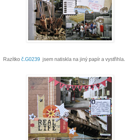
Razítko
č.G0239
jsem natiskla na jiný papír a vystřihla.