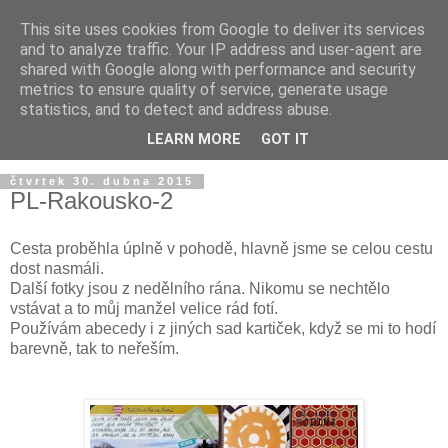
This site uses cookies from Google to deliver its services
and to analyze traffic. Your IP address and user-agent are
shared with Google along with performance and security
metrics to ensure quality of service, generate usage
statistics, and to detect and address abuse.
LEARN MORE
GOT IT
čtvrtek 30. dubna 2015
PL-Rakousko-2
Cesta proběhla úplně v pohodě, hlavně jsme se celou cestu
dost nasmáli.
Další fotky jsou z nedělního rána. Nikomu se nechtělo
vstávat a to můj manžel velice rád fotí.
Používám abecedy i z jiných sad kartiček, když se mi to hodí
barevně, tak to neřeším.