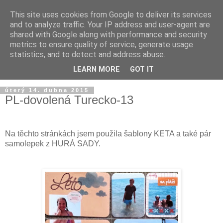
This site uses cookies from Google to deliver its services
and to analyze traffic. Your IP address and user-agent are
shared with Google along with performance and security
metrics to ensure quality of service, generate usage
statistics, and to detect and address abuse.
LEARN MORE
GOT IT
úterý 14. dubna 2015
PL-dovolená Turecko-13
Na těchto stránkách jsem použila šablony KETA a také pár
samolepek z HURÁ SADY.