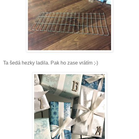
Ta šedá hezky ladila. Pak ho zase vrátím ;-)