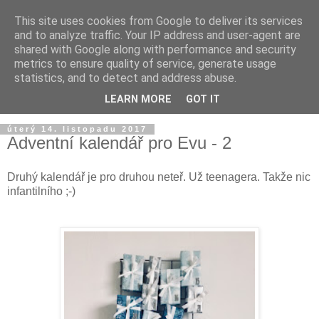
This site uses cookies from Google to deliver its services
and to analyze traffic. Your IP address and user-agent are
shared with Google along with performance and security
metrics to ensure quality of service, generate usage
statistics, and to detect and address abuse.
LEARN MORE
GOT IT
úterý 14. listopadu 2017
Adventní kalendář pro Evu - 2
Druhý kalendář je pro druhou neteř. Už teenagera. Takže nic
infantilního ;-)