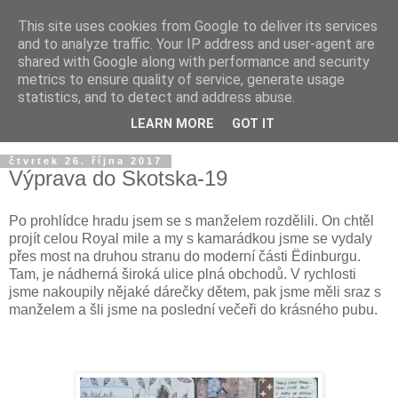
This site uses cookies from Google to deliver its services
and to analyze traffic. Your IP address and user-agent are
shared with Google along with performance and security
metrics to ensure quality of service, generate usage
statistics, and to detect and address abuse.
LEARN MORE
GOT IT
čtvrtek 26. října 2017
Výprava do Skotska-19
Po prohlídce hradu jsem se s manželem rozdělili. On chtěl
projít celou Royal mile a my s kamarádkou jsme se vydaly
přes most na druhou stranu do moderní části Ëdinburgu.
Tam, je nádherná široká ulice plná obchodů. V rychlosti
jsme nakoupily nějaké dárečky dětem, pak jsme měli sraz s
manželem a šli jsme na poslední večeři do krásného pubu.