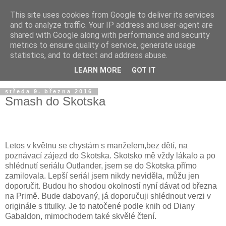
This site uses cookies from Google to deliver its services
and to analyze traffic. Your IP address and user-agent are
shared with Google along with performance and security
metrics to ensure quality of service, generate usage
statistics, and to detect and address abuse.
LEARN MORE
GOT IT
středa 9. března 2016
Smash do Skotska
Letos v květnu se chystám s manželem,bez dětí, na
poznávací zájezd do Skotska. Skotsko mě vždy lákalo a po
shlédnutí seriálu Outlander, jsem se do Skotska přímo
zamilovala. Lepší seriál jsem nikdy neviděla, můžu jen
doporučit. Budou ho shodou okolností nyní dávat od března
na Primě. Bude dabovaný, já doporučuji shlédnout verzi v
originále s titulky. Je to natočené podle knih od Diany
Gabaldon, mimochodem také skvělé čtení.