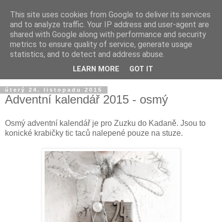
This site uses cookies from Google to deliver its services
and to analyze traffic. Your IP address and user-agent are
shared with Google along with performance and security
metrics to ensure quality of service, generate usage
statistics, and to detect and address abuse.
LEARN MORE
GOT IT
úterý 24. listopadu 2015
Adventní kalendář 2015 - osmý
Osmý adventní kalendář je pro Zuzku do Kadaně. Jsou to
konické krabičky tic taců nalepené pouze na stuze.