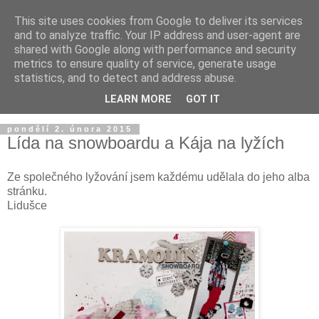
This site uses cookies from Google to deliver its services
and to analyze traffic. Your IP address and user-agent are
shared with Google along with performance and security
metrics to ensure quality of service, generate usage
statistics, and to detect and address abuse.
LEARN MORE
GOT IT
pondělí 2. února 2015
Lída na snowboardu a Kája na lyžích
Ze společného lyžování jsem každému udělala do jeho alba
stránku.
Lidušce