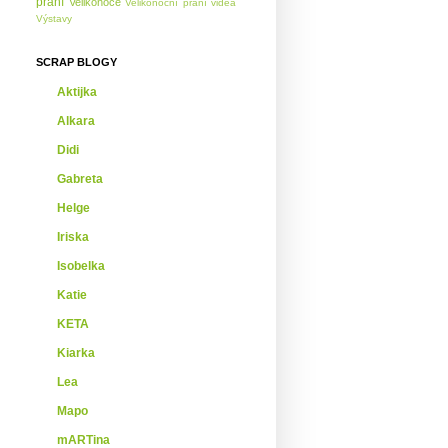
přání
Velikonoce
Velikonoční přání
videa
Výstavy
SCRAP BLOGY
Aktijka
Alkara
Didi
Gabreta
Helge
Iriska
Isobelka
Katie
KETA
Kiarka
Lea
Mapo
mARTina