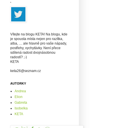
.
Vítejte na blogu KETA! Na blogu, kde
je spousta místa nejen pro razítka,
alba, .... ale hlavně pro vaše nápady,
postřehy, vychytávky. Není přece
sdílená radost dvojnásobnou
radostí? ;-)
KETA
keta26@seznam.cz
AUTORKY
Andrea
Elion
Gabreta
Isobelka
KETA