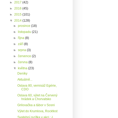
►
2017
(42)
►
2016
(45)
►
2015
(101)
▼
2014
(128)
►
prosince
(18)
►
listopadu
(21)
►
října
(8)
►
září
(8)
►
srpna
(3)
►
července
(2)
►
června
(8)
▼
května
(23)
Deníky
Aktuálně...
Oslava 80, vernisáž Egérie,
CDO
Oslava 60, výlet na Červený
hrádek a Chorvatsko
Grilovačka a tábor v Sosni
Výlet do Krumlova, Rockfest
Svatební razítka v akci :-)