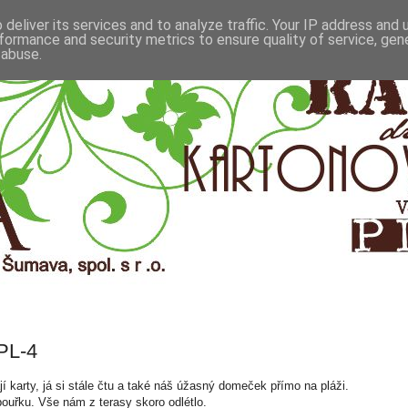
deliver its services and to analyze traffic. Your IP address and
formance and security metrics to ensure quality of service, ge
 abuse.
PL-4
ají karty, já si stále čtu a také náš úžasný domeček přímo na pláži.
bouřku. Vše nám z terasy skoro odlétlo.