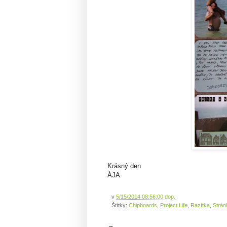
Krásný den
ÁJA
v
5/15/2014 08:56:00 dop.
Štítky:
Chipboards
,
Project Life
,
Razítka
,
Strán