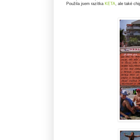
Použila jsem razítka
KETA
, ale také ch