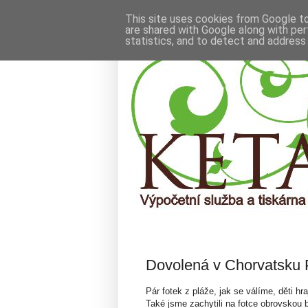
This site uses cookies from Google to 
are shared with Google along with per
statistics, and to detect and address
ČTVRTEK 15. KVĚTNA 2014
Dovolená v Chorvatsku 
Pár fotek z pláže, jak se válíme, děti hr
Také jsme zachytili na fotce obrovskou 