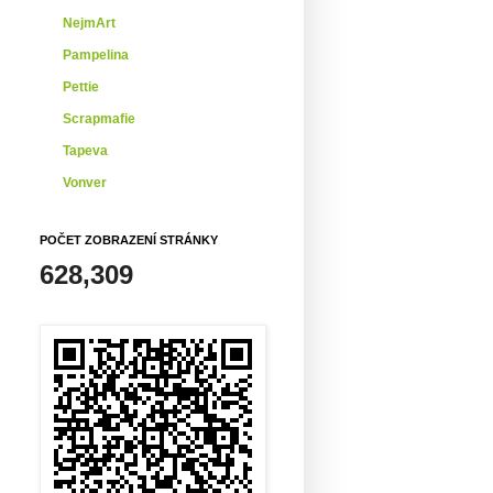
NejmArt
Pampelina
Pettie
Scrapmafie
Tapeva
Vonver
POČET ZOBRAZENÍ STRÁNKY
628,309