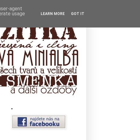
 user-agent
nerate usage
LEARN MORE
GOT IT
*