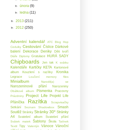
►
února
(9)
►
ledna
(11)
►
2013
(211)
►
2012
(250)
Adventní kalendář
ATC
Blog Hop
Cestování
Číslice
Dárkové
Cedulky
balení
Dekorace
Deníky
Děti tvoří
HURÁ SADY
Gratulace
Diáře
Diplomy
Chipboards
Jen tak
K svátku
Kalendáře
Kartičky KETA
Kartonové
Kronika
album
Kouzlení s razítky
Legrace
Loučení
memory files
Minialbum
Narodil(a) se
Narozeninové přání
Narozeniny
Písmenka
Pracovny
Obálkové album
Project Life
Projekt Life
Prázdniny
Razítka
Přáníčka
Scrapvisačky
Smash
Setkání
Seznam
Shadowbox
Stránky 30*
Soutěž
Stránky
Stránky
A4
Svatební album
Svatební přání
Šablony
Škola
Svátek matek
Tatínek
Vánoce
Vánoční
Tipy
Textil
Valentýn