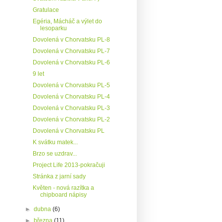
Gratulace
Egéria, Mácháč a výlet do
lesoparku
Dovolená v Chorvatsku PL-8
Dovolená v Chorvatsku PL-7
Dovolená v Chorvatsku PL-6
9 let
Dovolená v Chorvatsku PL-5
Dovolená v Chorvatsku PL-4
Dovolená v Chorvatsku PL-3
Dovolená v Chorvatsku PL-2
Dovolená v Chorvatsku PL
K svátku matek...
Brzo se uzdrav...
Project Life 2013-pokračuji
Stránka z jarní sady
Květen - nová razítka a
chipboard nápisy
►
dubna
(6)
►
března
(11)