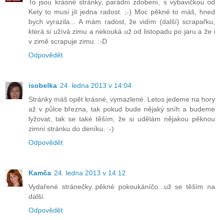
To jsou krásné stránky, parádní zdobení, s výbavičkou od
Kety to musí jít jedna radost. ;-) Moc pěkné to máš, hned
bych vyrazila... A mám radost, že vidím (další) scrapařku,
která si užívá zimu a nekouká už od listopadu po jaru a že i
v zimě scrapuje zimu. :-D
Odpovědět
isobelka
24. ledna 2013 v 14:04
Stránky máš opět krásné, vymazlené. Letos jedeme na hory
až v půlce března, tak pokud bude nějaký sníh a budeme
lyžovat, tak se také těším, že si udělám nějakou pěknou
zimní stránku do deníku. :-)
Odpovědět
Kamča
24. ledna 2013 v 14:12
Vydařené stránečky..pěkné pokoukáníčo...už se těším na
další.
Odpovědět