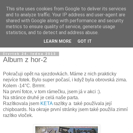
This site uses cookies from Google to deliver its services
and to analyze traffic. Your IP address and user-agent are
shared with Google along with performance and security
metrics to ensure quality of service, generate usage
statistics, and to detect and address abuse.
LEARN MORE
GOT IT
čtvrtek 24. ledna 2013
Album z hor-2
Pokračuji opět na sjezdovkách. Máme z nich prakticky
nejvíce fotek. Bylo super počasí, i když byla obrovská zima.
Kolem -14°C. Brrrrrr.
Na první fotce, v tom rámečku, jsem já v akci :).
Na stránce druhé je celá naše parta.
Razítkovala jsem
KETA
razítky a také používala její
chipboards. Na okraje první stránky jsem také použila zimní
razítko vloček.