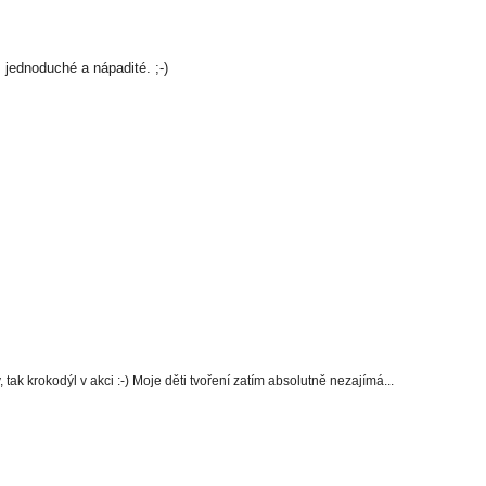
 jednoduché a nápadité. ;-)
, tak krokodýl v akci :-) Moje děti tvoření zatím absolutně nezajímá...