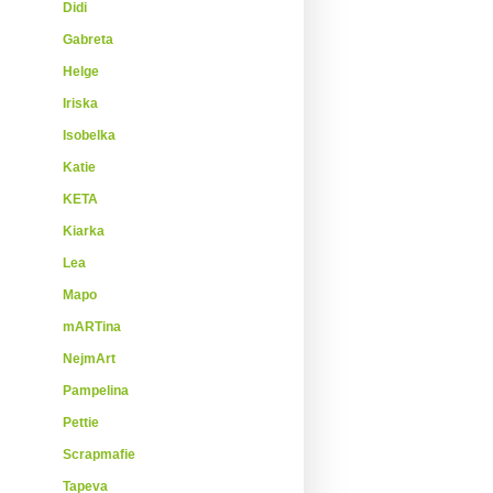
Didi
Gabreta
Helge
Iriska
Isobelka
Katie
KETA
Kiarka
Lea
Mapo
mARTina
NejmArt
Pampelina
Pettie
Scrapmafie
Tapeva