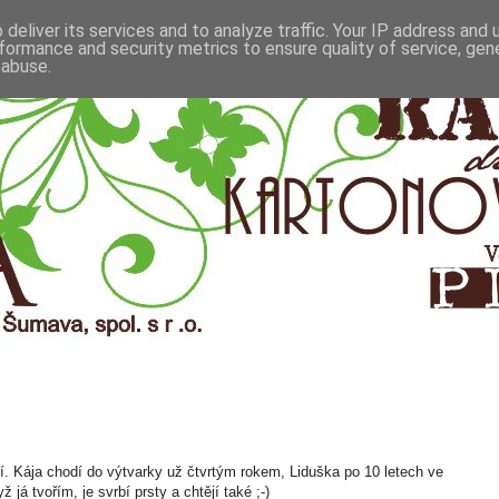
deliver its services and to analyze traffic. Your IP address and
formance and security metrics to ensure quality of service, ge
 abuse.
í. Kája chodí do výtvarky už čtvrtým rokem, Liduška po 10 letech ve
 já tvořím, je svrbí prsty a chtějí také ;-)