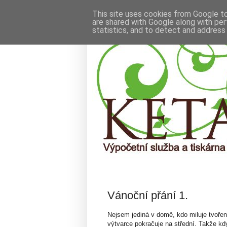
This site uses cookies from Google to 
are shared with Google along with per
statistics, and to detect and address
ÚTERÝ 30. ŘÍJNA 2012
Vánoční přání 1.
Nejsem jediná v domě, kdo miluje tvořen
výtvarce pokračuje na střední. Takže když