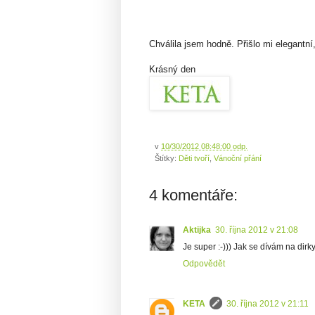
Chválila jsem hodně. Přišlo mi elegantní,
Krásný den
v
10/30/2012 08:48:00 odp.
Štítky:
Děti tvoří
,
Vánoční přání
4 komentáře:
Aktijka
30. října 2012 v 21:08
Je super :-))) Jak se dívám na dirky
Odpovědět
KETA
30. října 2012 v 21:11