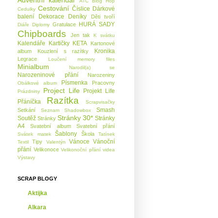
Adventní kalendář
ATC
Blog Hop
Cestování
Číslice
Dárkové
Cedulky
balení
Dekorace
Deníky
Děti tvoří
HURÁ SADY
Gratulace
Diáře
Diplomy
Chipboards
Jen tak
K svátku
Kalendáře
Kartičky KETA
Kartonové
Kronika
album
Kouzlení s razítky
Legrace
Loučení
memory files
Minialbum
Narodil(a) se
Narozeninové přání
Narozeniny
Písmenka
Pracovny
Obálkové album
Project Life
Projekt Life
Prázdniny
Razítka
Přáníčka
Scrapvisačky
Smash
Setkání
Seznam
Shadowbox
Stránky 30*
Soutěž
Stránky
Stránky
A4
Svatební album
Svatební přání
Šablony
Škola
Svátek matek
Tatínek
Vánoce
Vánoční
Tipy
Textil
Valentýn
přání
Velikonoce
Velikonoční přání
videa
Výstavy
SCRAP BLOGY
Aktijka
Alkara