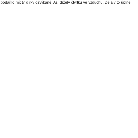
 podařilo mít ty dírky ožvýkané. Asi držely čtvrtku ve vzduchu. Dělaly to úplně