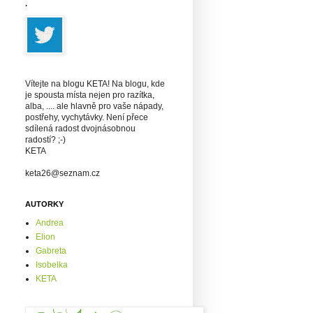
.
Vítejte na blogu KETA! Na blogu, kde
je spousta místa nejen pro razítka,
alba, .... ale hlavně pro vaše nápady,
postřehy, vychytávky. Není přece
sdílená radost dvojnásobnou
radostí? ;-)
KETA
keta26@seznam.cz
AUTORKY
Andrea
Elion
Gabreta
Isobelka
KETA