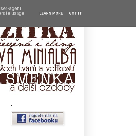
 user-agent
nerate usage
LEARN MORE
GOT IT
*