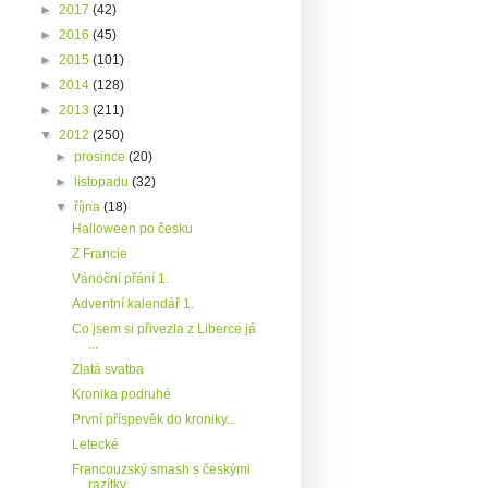
►
2017
(42)
►
2016
(45)
►
2015
(101)
►
2014
(128)
►
2013
(211)
▼
2012
(250)
►
prosince
(20)
►
listopadu
(32)
▼
října
(18)
Halloween po česku
Z Francie
Vánoční přání 1.
Adventní kalendář 1.
Co jsem si přivezla z Liberce já
...
Zlatá svatba
Kronika podruhé
První příspevěk do kroniky...
Letecké
Francouzský smash s českými
razítky