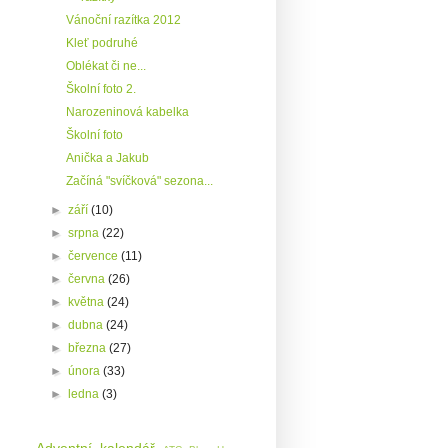
Vánoční razítka 2012
Kleť podruhé
Oblékat či ne...
Školní foto 2.
Narozeninová kabelka
Školní foto
Anička a Jakub
Začíná "svíčková" sezona...
►
září
(10)
►
srpna
(22)
►
července
(11)
►
června
(26)
►
května
(24)
►
dubna
(24)
►
března
(27)
►
února
(33)
►
ledna
(3)