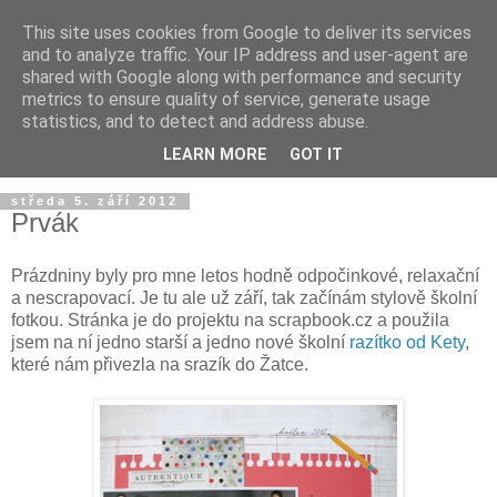
This site uses cookies from Google to deliver its services
and to analyze traffic. Your IP address and user-agent are
shared with Google along with performance and security
metrics to ensure quality of service, generate usage
statistics, and to detect and address abuse.
LEARN MORE
GOT IT
středa 5. září 2012
Prvák
Prázdniny byly pro mne letos hodně odpočinkové, relaxační
a nescrapovací. Je tu ale už září, tak začínám stylově školní
fotkou. Stránka je do projektu na scrapbook.cz a použila
jsem na ní jedno starší a jedno nové školní
razítko od Kety
,
které nám přivezla na srazík do Žatce.