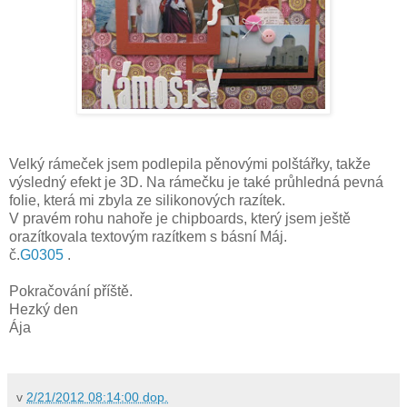
Velký rámeček jsem podlepila pěnovými polštářky, takže
výsledný efekt je 3D. Na rámečku je také průhledná pevná
folie, která mi zbyla ze silikonových razítek.
V pravém rohu nahoře je chipboards, který jsem ještě
orazítkovala textovým razítkem s básní Máj.
č.
G0305
.
Pokračování příště.
Hezký den
Ája
v
2/21/2012 08:14:00 dop.