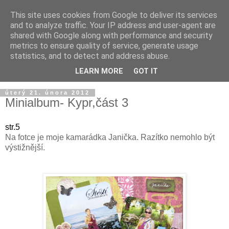
This site uses cookies from Google to deliver its services
and to analyze traffic. Your IP address and user-agent are
shared with Google along with performance and security
metrics to ensure quality of service, generate usage
statistics, and to detect and address abuse.
LEARN MORE
GOT IT
úterý 21. února 2012
Minialbum- Kypr,část 3
str.5
Na fotce je moje kamarádka Janička. Razítko nemohlo být
výstižnější.